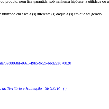
do produto, nem fica garantida, sob nenhuma hipótese, a utilidade ou 
tilizado em escala (s) diferente (s) daquela (s) em que foi gerado.
adata/59c8868d-d661-49b5-9c26-bbd22a070820
ão do Território e Habitação - SEGETH
-
(
)