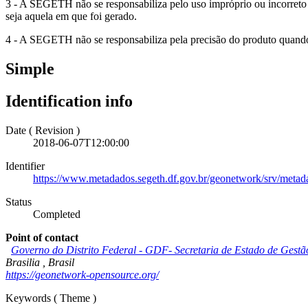
3 - A SEGETH não se responsabiliza pelo uso impróprio ou incorreto 
seja aquela em que foi gerado.
4 - A SEGETH não se responsabiliza pela precisão do produto quando u
Simple
Identification info
Date (
Revision
)
2018-06-07T12:00:00
Identifier
https://www.metadados.segeth.df.gov.br/geonetwork/srv/met
Status
Completed
Point of contact
Governo do Distrito Federal - GDF- Secretaria de Estado de Gest
Brasilia
,
Brasil
https://geonetwork-opensource.org/
Keywords (
Theme
)