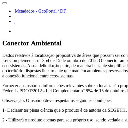
Metadados - GeoPortal / DF
Conector Ambiental
Dados relativos à localização propositiva de áreas que possam ser c
Lei Complementar n° 854 de 15 de outubro de 2012. O conector ambien
ecossistemas. A sua delimitação parte, de maneira bastante simplifica
do território dispostas linearmente que mantêm ambientes preservados, 
a conexão funcional entre ecossistemas.
Fornecer aos usuários informações relevantes sobre a localização pro
Federal - PDOT/2012 - Lei Complementar n° 854 de 15 de outubro d
Observação: O usuário deve respeitar as seguintes condições
1- Declarar ter plena ciência que o produto é de autoria da SEGETH.
2 - Utilizará o produto apenas para seu próprio uso, sendo vedada a s