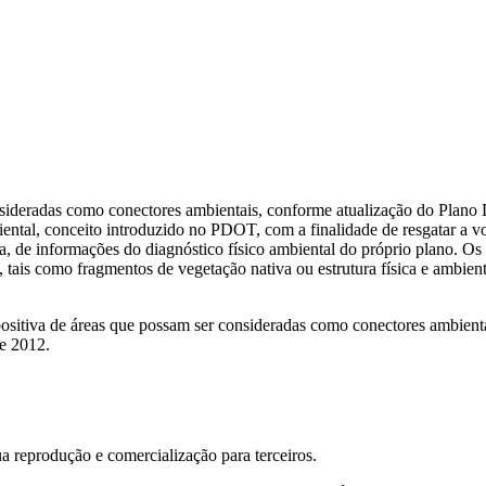
onsideradas como conectores ambientais, conforme atualização do Plano 
tal, conceito introduzido no PDOT, com a finalidade de resgatar a vo
da, de informações do diagnóstico físico ambiental do próprio plano. O
tais como fragmentos de vegetação nativa ou estrutura física e ambiental
positiva de áreas que possam ser consideradas como conectores ambienta
e 2012.
ua reprodução e comercialização para terceiros.