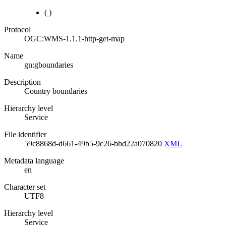
(
)
Protocol
OGC:WMS-1.1.1-http-get-map
Name
gn:gboundaries
Description
Country boundaries
Hierarchy level
Service
File identifier
59c8868d-d661-49b5-9c26-bbd22a070820
XML
Metadata language
en
Character set
UTF8
Hierarchy level
Service