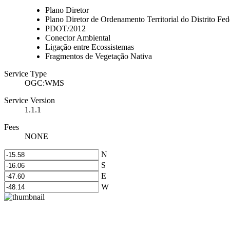
Plano Diretor
Plano Diretor de Ordenamento Territorial do Distrito Fed
PDOT/2012
Conector Ambiental
Ligação entre Ecossistemas
Fragmentos de Vegetação Nativa
Service Type
OGC:WMS
Service Version
1.1.1
Fees
NONE
N
S
E
W