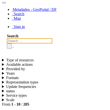
Metadados - GeoPortal / DF
Search
Map
Sign in
Search
Type of resources
Available actions
Provided by
Years
Formats
Representation types
Update frequencies
status
Service types
Scale
From
1
-
10
/
205